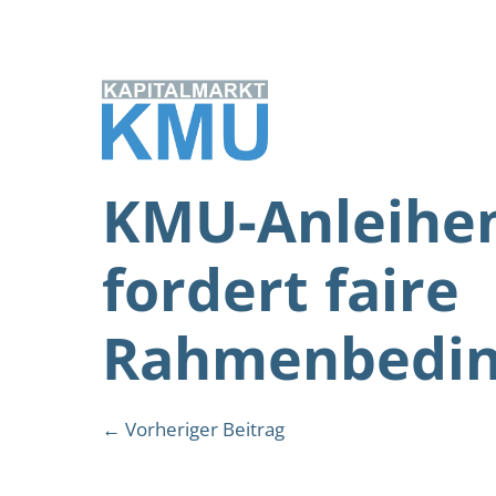
Zum
Inhalt
springen
KMU-Anleihe
fordert faire
Rahmenbedi
Beitragsnavigation
← Vorheriger Beitrag