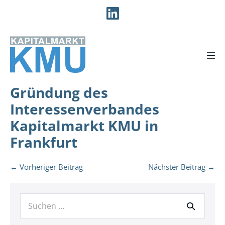
Zum
Inhalt
springen
Men
Scha
Gründung des
Interessenverbandes
Kapitalmarkt KMU in
Frankfurt
Beitragsnavigation
← Vorheriger Beitrag
Nächster Beitrag →
Suche
nach: