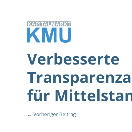
Zum
Inhalt
springen
Verbesserte
Transparenz
für Mittelsta
Beitragsnavigation
← Vorheriger Beitrag