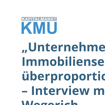
Zum
Inhalt
springen
„Unternehme
Immobiliense
überproporti
– Interview m
Wegerich