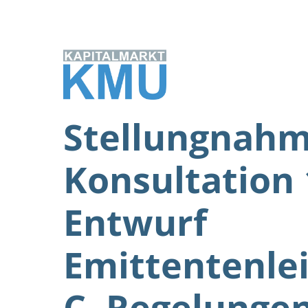
Zum
Inhalt
springen
Stellungnahm
Konsultation 
Entwurf
Emittentenle
C, Regelunge