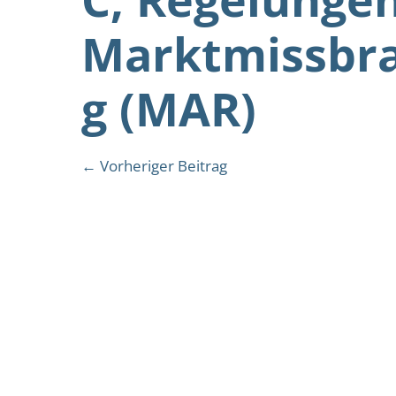
Marktmissbr
g (MAR)
Beitragsnavigation
← Vorheriger Beitrag