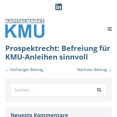
Zum
Inhalt
springen
Men
Scha
Prospektrecht: Befreiung für
KMU-Anleihen sinnvoll
Beitragsnavigation
← Vorheriger Beitrag
Nächster Beitrag →
Suche
nach:
Neueste Kommentare