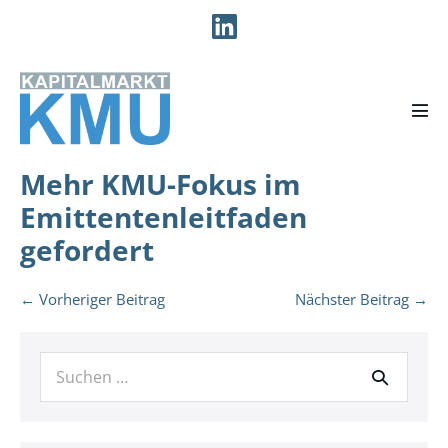
Zum
Inhalt
springen
Men
Scha
Mehr KMU-Fokus im
Emittentenleitfaden
gefordert
Beitragsnavigation
← Vorheriger Beitrag
Nächster Beitrag →
Suche
nach: