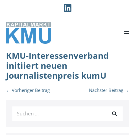
Zum
Inhalt
springen
Men
Scha
KMU-Interessenverband
initiiert neuen
Journalistenpreis kumU
Beitragsnavigation
← Vorheriger Beitrag
Nächster Beitrag →
Suche
nach: