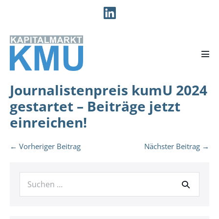
Zum
Inhalt
springen
Men
Scha
Journalistenpreis kumU 2024
gestartet – Beiträge jetzt
einreichen!
Beitragsnavigation
← Vorheriger Beitrag
Nächster Beitrag →
Suche
nach: