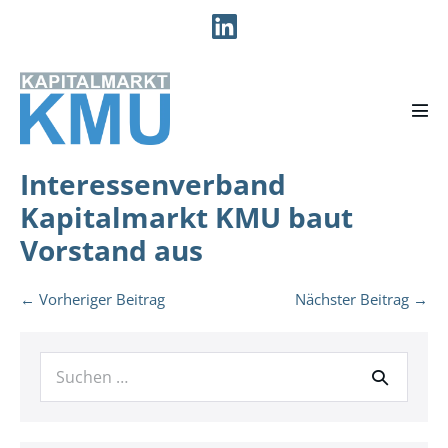
Zum
Inhalt
springen
Men
Scha
Interessenverband
Kapitalmarkt KMU baut
Vorstand aus
Beitragsnavigation
← Vorheriger Beitrag
Nächster Beitrag →
Suche
nach: