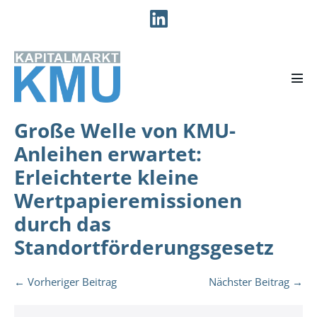
Zum
Inhalt
springen
Men
Scha
Große Welle von KMU-
Anleihen erwartet:
Erleichterte kleine
Wertpapieremissionen
durch das
Standortförderungsgesetz
Beitragsnavigation
← Vorheriger Beitrag
Nächster Beitrag →